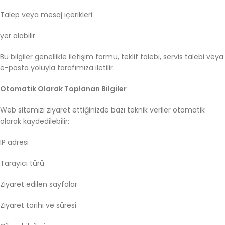
Talep
veya
mesaj
içerikleri
yer
alabilir.
Bu
bilgiler
genellikle
iletişim
formu,
teklif
talebi,
servis
talebi
veya
e-
posta
yoluyla
tarafımıza
iletilir.
Otomatik
Olarak
Toplanan
Bilgiler
Web
sitemizi
ziyaret
ettiğinizde
bazı
teknik
veriler
otomatik
olarak
kaydedilebilir:
IP
adresi
Tarayıcı
türü
Ziyaret
edilen
sayfalar
Ziyaret
tarihi
ve
süresi