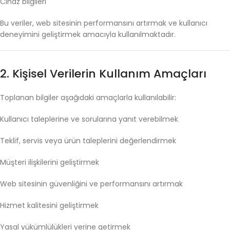
Cihaz
bilgileri
Bu
veriler,
web
sitesinin
performansını
artırmak
ve
kullanıcı
deneyimini
geliştirmek
amacıyla
kullanılmaktadır.
2.
Kişisel
Verilerin
Kullanım
Amaçları
Toplanan
bilgiler
aşağıdaki
amaçlarla
kullanılabilir:
Kullanıcı
taleplerine
ve
sorularına
yanıt
verebilmek
Teklif,
servis
veya
ürün
taleplerini
değerlendirmek
Müşteri
ilişkilerini
geliştirmek
Web
sitesinin
güvenliğini
ve
performansını
artırmak
Hizmet
kalitesini
geliştirmek
Yasal
yükümlülükleri
yerine
getirmek