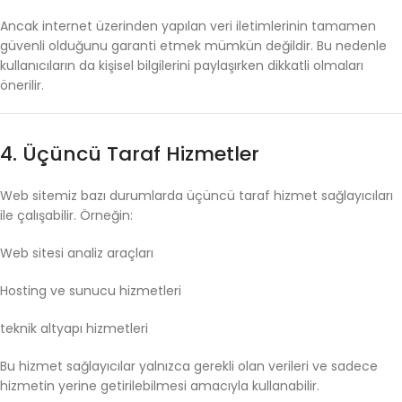
Ancak
internet
üzerinden
yapılan
veri
iletimlerinin
tamamen
güvenli
olduğunu
garanti
etmek
mümkün
değildir.
Bu
nedenle
kullanıcıların
da
kişisel
bilgilerini
paylaşırken
dikkatli
olmaları
önerilir.
4.
Üçüncü
Taraf
Hizmetler
Web
sitemiz
bazı
durumlarda
üçüncü
taraf
hizmet
sağlayıcıları
ile
çalışabilir.
Örneğin:
Web
sitesi
analiz
araçları
Hosting
ve
sunucu
hizmetleri
teknik
altyapı
hizmetleri
Bu
hizmet
sağlayıcılar
yalnızca
gerekli
olan
verileri
ve
sadece
hizmetin
yerine
getirilebilmesi
amacıyla
kullanabilir.