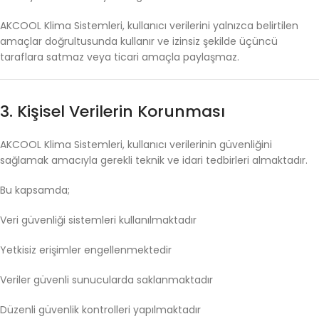
AKCOOL
Klima
Sistemleri,
kullanıcı
verilerini
yalnızca
belirtilen
amaçlar
doğrultusunda
kullanır
ve
izinsiz
şekilde
üçüncü
taraflara
satmaz
veya
ticari
amaçla
paylaşmaz.
3.
Kişisel
Verilerin
Korunması
AKCOOL
Klima
Sistemleri,
kullanıcı
verilerinin
güvenliğini
sağlamak
amacıyla
gerekli
teknik
ve
idari
tedbirleri
almaktadır.
Bu
kapsamda;
Veri
güvenliği
sistemleri
kullanılmaktadır
Yetkisiz
erişimler
engellenmektedir
Veriler
güvenli
sunucularda
saklanmaktadır
Düzenli
güvenlik
kontrolleri
yapılmaktadır