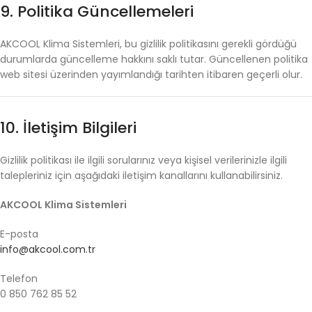
9.
Politika
Güncellemeleri
AKCOOL
Klima
Sistemleri,
bu
gizlilik
politikasını
gerekli
gördüğü
durumlarda
güncelleme
hakkını
saklı
tutar.
Güncellenen
politika
web
sitesi
üzerinden
yayımlandığı
tarihten
itibaren
geçerli
olur.
10.
İletişim
Bilgileri
Gizlilik
politikası
ile
ilgili
sorularınız
veya
kişisel
verilerinizle
ilgili
talepleriniz
için
aşağıdaki
iletişim
kanallarını
kullanabilirsiniz.
AKCOOL
Klima
Sistemleri
E-
posta
info@akcool.com.tr
Telefon
0
850
762
85
52