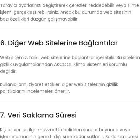
Tarayıcı
ayarlarınızı
değiştirerek
çerezleri
reddedebilir
veya
silme
işlemi
gerçekleştirebilirsiniz.
Ancak
bu
durumda
web
sitesinin
bazı
özellikleri
düzgün
çalışmayabilir.
6.
Diğer
Web
Sitelerine
Bağlantılar
Web
sitemiz,
farklı
web
sitelerine
bağlantılar
içerebilir.
Bu
sitelerin
gizlilik
uygulamalarından
AKCOOL
Klima
Sistemleri
sorumlu
değildir.
Kullanıcıların,
ziyaret
ettikleri
diğer
web
sitelerinin
gizlilik
politikalarını
incelemeleri
önerilir.
7.
Veri
Saklama
Süresi
Kişisel
veriler,
ilgili
mevzuatta
belirtilen
süreler
boyunca
veya
işleme
amacının
gerektirdiği
süre
kadar
saklanır.
Saklama
süresi