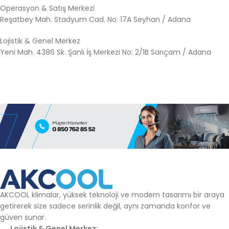
Operasyon &
Satış
Merkezi
Reşatbey
Mah.
Stadyum
Cad.
No:
17A
Seyhan /
Adana
Lojistik &
Genel
Merkez
Yeni
Mah.
4386
Sk.
Şanlı
İş
Merkezi
No:
2/
1B
Sarıçam /
Adana
AKCOOL klimalar, yüksek teknoloji ve modern tasarımı bir araya
getirerek size sadece serinlik değil, aynı zamanda konfor ve
güven sunar.
Lojistik & Genel Merkez: