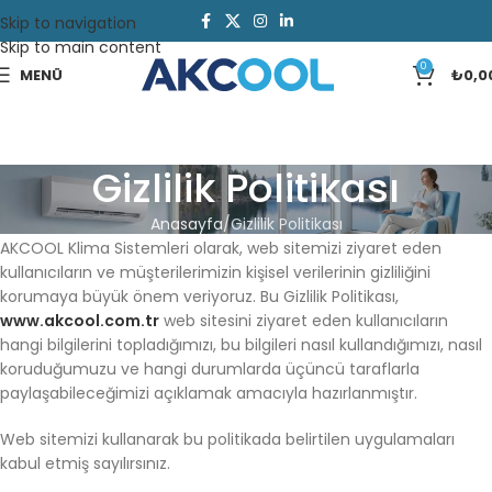
Skip to navigation
Skip to main content
0
MENÜ
₺
0,0
Gizlilik Politikası
Anasayfa
Gizlilik Politikası
AKCOOL
Klima
Sistemleri
olarak,
web
sitemizi
ziyaret
eden
kullanıcıların
ve
müşterilerimizin
kişisel
verilerinin
gizliliğini
korumaya
büyük
önem
veriyoruz.
Bu
Gizlilik
Politikası,
www.akcool.com.tr
web
sitesini
ziyaret
eden
kullanıcıların
hangi
bilgilerini
topladığımızı,
bu
bilgileri
nasıl
kullandığımızı,
nasıl
koruduğumuzu
ve
hangi
durumlarda
üçüncü
taraflarla
paylaşabileceğimizi
açıklamak
amacıyla
hazırlanmıştır.
Web
sitemizi
kullanarak
bu
politikada
belirtilen
uygulamaları
kabul
etmiş
sayılırsınız.