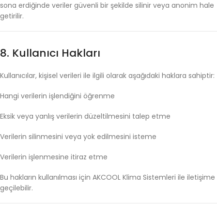
sona
erdiğinde
veriler
güvenli
bir
şekilde
silinir
veya
anonim
hale
getirilir.
8.
Kullanıcı
Hakları
Kullanıcılar,
kişisel
verileri
ile
ilgili
olarak
aşağıdaki
haklara
sahiptir:
Hangi
verilerin
işlendiğini
öğrenme
Eksik
veya
yanlış
verilerin
düzeltilmesini
talep
etme
Verilerin
silinmesini
veya
yok
edilmesini
isteme
Verilerin
işlenmesine
itiraz
etme
Bu
hakların
kullanılması
için
AKCOOL
Klima
Sistemleri
ile
iletişime
geçilebilir.