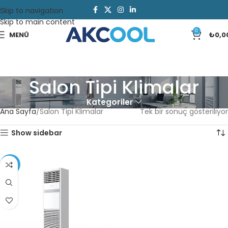
Skip to navigation
Skip to main content
0
MENÜ
₺
0,0
Salon Tipi Klimalar
Kategoriler
Ana Sayfa
Salon Tipi Klimalar
Tek bir sonuç gösteriliyor
Show sidebar
-13%