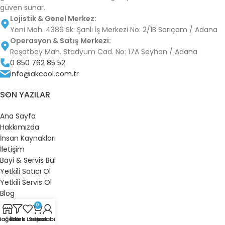
güven sunar.
Lojistik & Genel Merkez:
Yeni Mah. 4386 Sk. Şanlı İş Merkezi No: 2/1B Sarıçam / Adana
Operasyon & Satış Merkezi:
Reşatbey Mah. Stadyum Cad. No: 17A Seyhan / Adana
0 850 762 85 52
info@akcool.com.tr
SON YAZILAR
Ana Sayfa
Hakkımızda
İnsan Kaynakları
İletişim
Bayi & Servis Bul
Yetkili Satıcı Ol
Yetkili Servis Ol
Blog
S.S.S.
0
Bilgi Bankası
ağaza
İstek Listesi
Filtre
Sepet
Hesabım