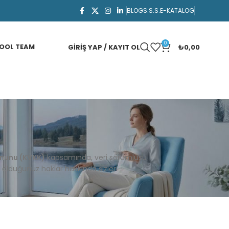
BLOG
S.S.S.
E-KATALOG
0
OOL TEAM
GIRIŞ YAP / KAYIT OL
₺
0,00
nunu (
KVKK)
kapsamında,
veri
sorumlusu
p
olduğunuz
haklar
hakkında
sizleri