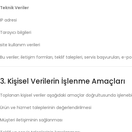
Teknik
Veriler
IP
adresi
Tarayıcı
bilgileri
site
kullanım
verileri
Bu
veriler;
iletişim
formları,
teklif
talepleri,
servis
başvuruları,
e-
po
3.
Kişisel
Verilerin
İşlenme
Amaçları
Toplanan
kişisel
veriler
aşağıdaki
amaçlar
doğrultusunda
işlenebil
Ürün
ve
hizmet
taleplerinin
değerlendirilmesi
Müşteri
iletişiminin
sağlanması