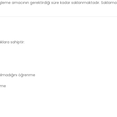
işleme
amacının
gerektirdiği
süre
kadar
saklanmaktadır.
Saklam
aklara
sahiptir:
nılmadığını
öğrenme
lme