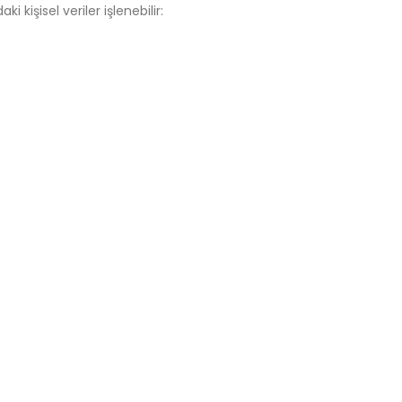
daki
kişisel
veriler
işlenebilir: