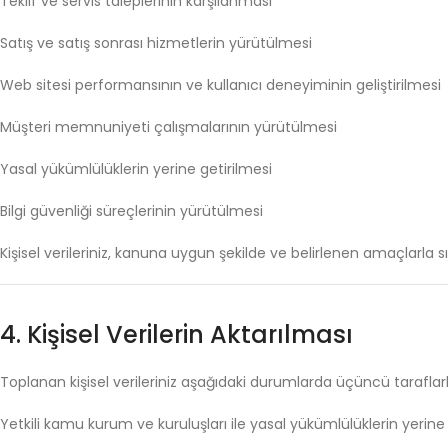
Teklif
ve
servis
taleplerinin
karşılanması
Satış
ve
satış
sonrası
hizmetlerin
yürütülmesi
Web
sitesi
performansının
ve
kullanıcı
deneyiminin
geliştirilmesi
Müşteri
memnuniyeti
çalışmalarının
yürütülmesi
Yasal
yükümlülüklerin
yerine
getirilmesi
Bilgi
güvenliği
süreçlerinin
yürütülmesi
Kişisel
verileriniz,
kanuna
uygun
şekilde
ve
belirlenen
amaçlarla
s
4.
Kişisel
Verilerin
Aktarılması
Toplanan
kişisel
verileriniz
aşağıdaki
durumlarda
üçüncü
tarafla
Yetkili
kamu
kurum
ve
kuruluşları
ile
yasal
yükümlülüklerin
yerin