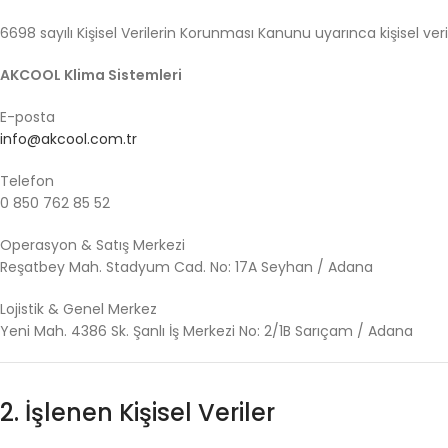
6698
sayılı
Kişisel
Verilerin
Korunması
Kanunu
uyarınca
kişisel
veri
AKCOOL
Klima
Sistemleri
E-
posta
info@akcool.com.tr
Telefon
0
850
762
85
52
Operasyon &
Satış
Merkezi
Reşatbey
Mah.
Stadyum
Cad.
No:
17A
Seyhan /
Adana
Lojistik &
Genel
Merkez
Yeni
Mah.
4386
Sk.
Şanlı
İş
Merkezi
No:
2/
1B
Sarıçam /
Adana
2.
İşlenen
Kişisel
Veriler