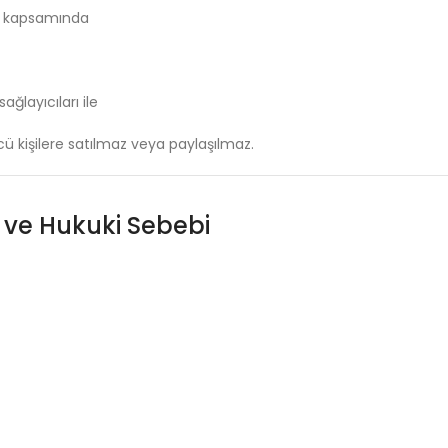
i
kapsamında
sağlayıcıları
ile
cü
kişilere
satılmaz
veya
paylaşılmaz.
i
ve
Hukuki
Sebebi