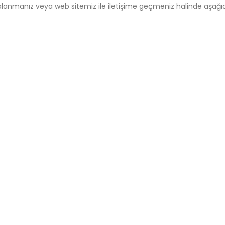
alanmanız
veya
web
sitemiz
ile
iletişime
geçmeniz
halinde
aşağı