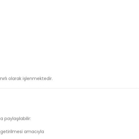
ınırlı
olarak
işlenmektedir.
rla
paylaşılabilir:
e
getirilmesi
amacıyla