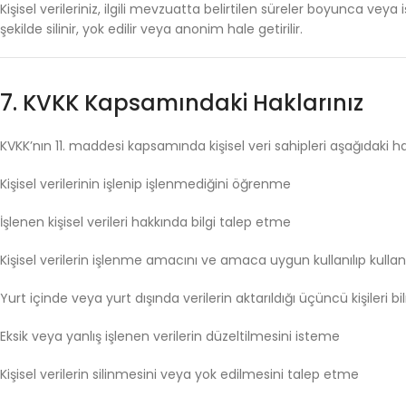
Kişisel
verileriniz,
ilgili
mevzuatta
belirtilen
süreler
boyunca
veya
şekilde
silinir,
yok
edilir
veya
anonim
hale
getirilir.
7.
KVKK
Kapsamındaki
Haklarınız
KVKK’nın
11.
maddesi
kapsamında
kişisel
veri
sahipleri
aşağıdaki
h
Kişisel
verilerinin
işlenip
işlenmediğini
öğrenme
İşlenen
kişisel
verileri
hakkında
bilgi
talep
etme
Kişisel
verilerin
işlenme
amacını
ve
amaca
uygun
kullanılıp
kulla
Yurt
içinde
veya
yurt
dışında
verilerin
aktarıldığı
üçüncü
kişileri
bi
Eksik
veya
yanlış
işlenen
verilerin
düzeltilmesini
isteme
Kişisel
verilerin
silinmesini
veya
yok
edilmesini
talep
etme