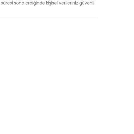
a
süresi
sona
erdiğinde
kişisel
verileriniz
güvenli