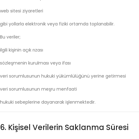
web
sitesi
ziyaretleri
gibi
yollarla
elektronik
veya
fiziki
ortamda
toplanabilir.
Bu
veriler;
ilgili
kişinin
açık
rızası
sözleşmenin
kurulması
veya
ifası
veri
sorumlusunun
hukuki
yükümlülüğünü
yerine
getirmesi
veri
sorumlusunun
meşru
menfaati
hukuki
sebeplerine
dayanarak
işlenmektedir.
6.
Kişisel
Verilerin
Saklanma
Süresi