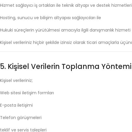
Hizmet
sağlayıcı
iş
ortakları
ile
teknik
altyapı
ve
destek
hizmetler
Hosting,
sunucu
ve
bilişim
altyapısı
sağlayıcıları
ile
Hukuki
süreçlerin
yürütülmesi
amacıyla
ilgili
danışmanlık
hizmeti
Kişisel
verileriniz
hiçbir
şekilde
izinsiz
olarak
ticari
amaçlarla
üçün
5.
Kişisel
Verilerin
Toplanma
Yöntem
Kişisel
verileriniz;
Web
sitesi
iletişim
formları
E-
posta
iletişimi
Telefon
görüşmeleri
teklif
ve
servis
talepleri