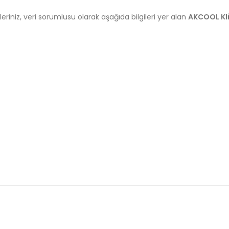
leriniz,
veri
sorumlusu
olarak
aşağıda
bilgileri
yer
alan
AKCOOL
K