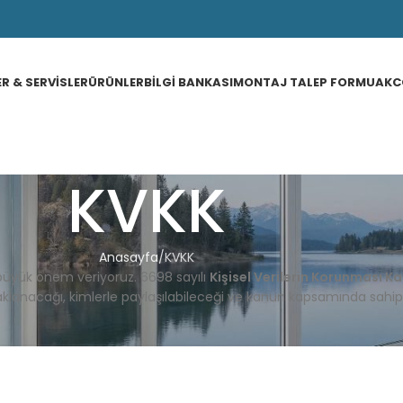
ER & SERVISLER
ÜRÜNLER
BILGI BANKASI
MONTAJ TALEP FORMU
AKC
KVKK
Anasayfa
KVKK
büyük
önem
veriyoruz.
6698
sayılı
Kişisel
Verilerin
Korunması
Ka
aklanacağı,
kimlerle
paylaşılabileceği
ve
kanun
kapsamında
sahi