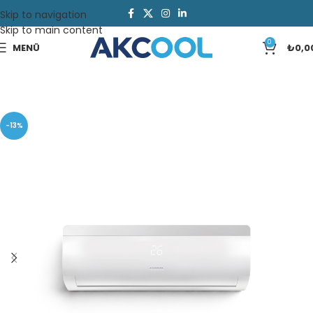
Skip to navigation
Skip to main content
0
MENÜ
₺
0,0
-13%