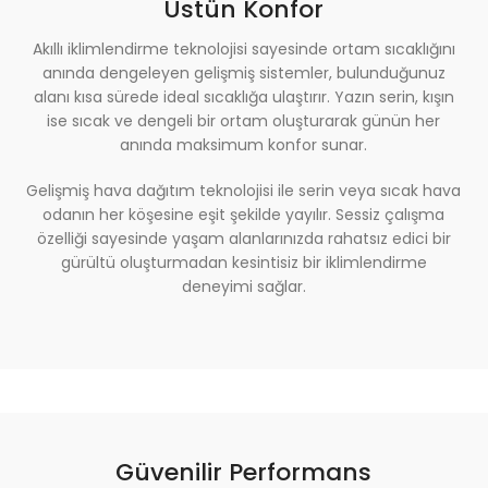
Üstün Konfor
Akıllı
iklimlendirme
teknolojisi
sayesinde
ortam
sıcaklığını
anında
dengeleyen
gelişmiş
sistemler,
bulunduğunuz
alanı
kısa
sürede
ideal
sıcaklığa
ulaştırır.
Yazın
serin,
kışın
ise
sıcak
ve
dengeli
bir
ortam
oluşturarak
günün
her
anında
maksimum
konfor
sunar.
Gelişmiş
hava
dağıtım
teknolojisi
ile
serin
veya
sıcak
hava
odanın
her
köşesine
eşit
şekilde
yayılır.
Sessiz
çalışma
özelliği
sayesinde
yaşam
alanlarınızda
rahatsız
edici
bir
gürültü
oluşturmadan
kesintisiz
bir
iklimlendirme
deneyimi
sağlar.
Güvenilir Performans