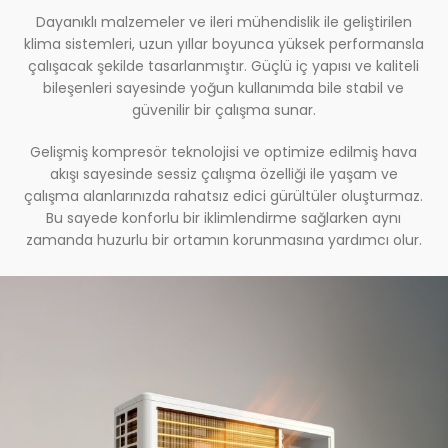
Dayanıklı
malzemeler
ve
ileri
mühendislik
ile
geliştirilen
klima
sistemleri,
uzun
yıllar
boyunca
yüksek
performansla
çalışacak
şekilde
tasarlanmıştır.
Güçlü
iç
yapısı
ve
kaliteli
bileşenleri
sayesinde
yoğun
kullanımda
bile
stabil
ve
güvenilir
bir
çalışma
sunar.
Gelişmiş
kompresör
teknolojisi
ve
optimize
edilmiş
hava
akışı
sayesinde
sessiz
çalışma
özelliği
ile
yaşam
ve
çalışma
alanlarınızda
rahatsız
edici
gürültüler
oluşturmaz.
Bu
sayede
konforlu
bir
iklimlendirme
sağlarken
aynı
zamanda
huzurlu
bir
ortamın
korunmasına
yardımcı
olur.